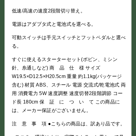
低速/高速の速度2段階切り替え。
電源はアダプタ式と電池式を選べる。
可動スイッチは手元スイッチとフットペダルと選べ
る。
すぐに使えるスターターセット(ボビン、ミシン
針、糸通しなど) 商 品 仕 様 サイズ
W19.5×D12.5×H20.5cm 重量 約1.1kg(パッケージ
含む) 材質 ABS、スチール 電源 交流式/乾電池式 両
用 消費電力 5W 速度調整 速度切替2段階調節 コー
ド長 180cm 保 証 に つ い て この商品に
は、メーカー保証がございません。
注 意 事 項 ●こちらの商品は、訳あり品です。