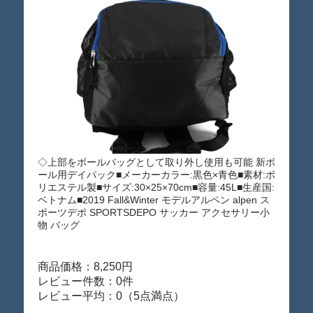
◇上部をボールバッグとして取り外し使用も可能 新ボ
ール用デイパック■メーカーカラー:黒色×青色■素材:ポ
リエステル製■サイズ:30×25×70cm■容量:45L■生産国:
ベトナム■2019 Fall&Winter モデルアルペン alpen ス
ポーツデポ SPORTSDEPO サッカー アクセサリー小
物 バッグ
商品価格：8,250円
レビュー件数：0件
レビュー平均：0（5点満点）