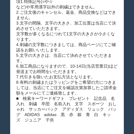
項1.特殊記号(○や☆
など)や常用漢字以外の刺繍はできません。
2.ご注文後のキャンセル、返金、商品交換などはでき
ません。
3.文字の間隔、文字の大きさ、加工位置は当店にて決
めさせていただきます。
文字数が多くなるにつれて1文字の大きさが小さくな
ります。
4.刺繍の文字数につきましては、商品ページにてご確
認をお願いいたします。
5.文字の大きさは、当店にて決めさせていただきま
す。
6.加工商品になりますので、10-14日(当店営業日)ほど
発送までお時間をいただきます。
7.代引きを除いたお支払方法となります。
8.有料の刺繍またはラッピングをご希望の方につきま
しては、当店にてご注文を確認次第加算したご請求金
額をメールにてご連絡致します。
■ 検索キーワードギフト プレゼント 記念品 名
入れ 刺繍 卒団 名前入れ 文字 スポーツ おし
ゃれ サッカーバック アディダス リュック バッ
グ ADIDAS adidas 黒 赤 銀 青 白 キッ
ズ ジュニア 子供