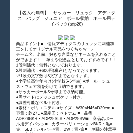
【名入れ無料】 サッカー リュック アディダ
ス バッグ ジュニア ボール収納 ボール用デ
イパック(adp28)
商品ポイント■ 情報アディダスのリュックに刺繍加
工をしてオリジナル商品をつくちゃおー♪
チーム名、名前、好きな言葉などネームを入れること
ができます！！ 卒団や記念品としておすすめです！！
1段刺繍代：無料となっております。
2段刺繍代：+600円(税込)となっております。
※1段の文字数は8文字までとなります。
●小学校高学年向け(小学校5-6年生) ●ボール・シュー
ズ・ウェア類を分けて収納できます。
●サッカーボール5号球まで収納可能。
●両サイドにメッシュポケット付き。
●調整可能なベルト付き。
●素材：ポリエステル ●サイズ：W30×H46×D20cm ●
容量：約27L ●原産国：ベトナム ■ 品番
ADP28BKR・ADP28SLB・ADP28BW■ 商品名ボー
ル用デイパック■ カラーバリエーションBKR：黒×
赤、SLB：シルバー×青、BW：青×白■ 刺繍の注意事