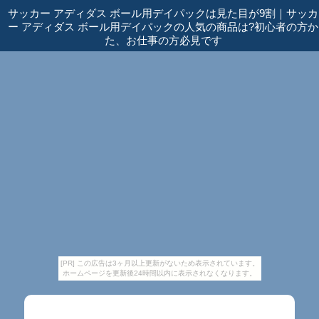
サッカー アディダス ボール用デイパックは見た目が9割
｜
サッカ
ー アディダス ボール用デイパックの人気の商品は?初心者の方か
た、お仕事の方必見です
[PR] この広告は3ヶ月以上更新がないため表示されています。
ホームページを更新後24時間以内に表示されなくなります。