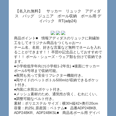
【名入れ無料】 サッカー リュック アディダ
ス バッグ ジュニア ボール収納 ボール用 デ
イパック RT(adp24)
商品ポイント■ 情報アディダスのリュックに刺繍加
工をしてオリジナル商品をつくちゃおー♪
チーム名、名前、好きな言葉など無料でネームを入れ
ることができます！！ 卒団や記念品としておすすめで
す！！ ボール・シューズ・ウェア類を分けて収納でき
ます。
●小学校低学年向け(小学校1-2年生) ●後面にサッカー
ボール5号球まで収納可能。
●夜間も光って安全リフレクター機能付き。
●両サイドのペットボトル500mlが収納できるポケッ
ト付き。
●内装に水筒1Lポケット付き。
●メッシュ素材のため、通気性が良く、むれにくい。
●調整可能なベルト付き。
素材：ポリエステル サイズ：横30×縦42×奥行20cm
容量：約25L 原産国：ベトナム■ 品番ADP24BKB、
ADP24BKR、ADP24BKSL■ 商品名ボール用 デイパ