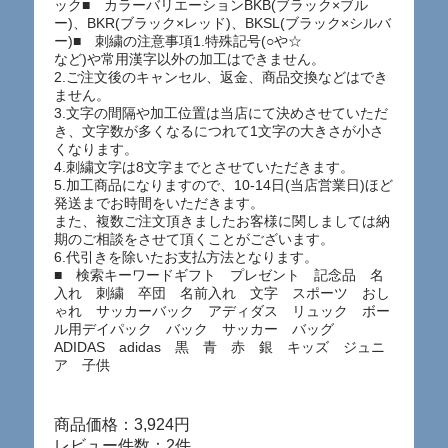
ック■ カラーバリエーションBKB(ブラック×ブル
ー)、BKR(ブラック×レッド)、BKSL(ブラック×シルバ
ー)■ 刺繍の注意事項1.特殊記号(○や☆
など)や常用漢字以外の加工はできません。
2.ご注文後のキャンセル、返金、商品交換などはでき
ません。
3.文字の間隔や加工位置は当店にて決めさせていただ
き、文字数が多くなるにつれて1文字の大きさが小さ
くなります。
4.刺繍文字は8文字までとさせていただきます。
5.加工商品になりますので、10-14日(当店営業日)ほど
発送までお時間をいただきます。
また、複数ご注文頂きましたお客様に関しましては納
期のご相談をさせて頂くことがございます。
6.代引きを除いたお支払方法となります。
■ 検索キーワードギフト プレゼント 記念品 名
入れ 刺繍 卒団 名前入れ 文字 スポーツ おし
ゃれ サッカーバック アディダス リュック ボー
ル用デイパック バック サッカー バッグ
ADIDAS adidas 黒 青 赤 銀 キッズ ジュニ
ア 子供
商品価格：3,924円
レビュー件数：2件