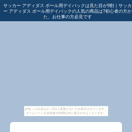
サッカー アディダス ボール用デイパックは見た目が9割
｜
サッカ
ー アディダス ボール用デイパックの人気の商品は?初心者の方か
た、お仕事の方必見です
[PR] この広告は3ヶ月以上更新がないため表示されています。
ホームページを更新後24時間以内に表示されなくなります。