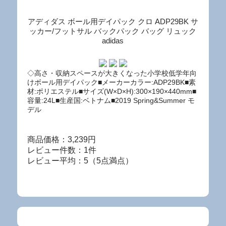
アディダス ボール用デイパック クロ ADP29BK サ
ッカー/フットサル バックパック バッグ リュック
adidas
◇高さ・収納スペースが大きくなった小学校低学年向
けボール用デイパック■メーカーカラー:ADP29BK■素
材:ポリエステル■サイズ(W×D×H):300×190×440mm■
容量:24L■生産国:ベトナム■2019 Spring&Summer モ
デル
商品価格：3,239円
レビュー件数：1件
レビュー平均：5（5点満点）